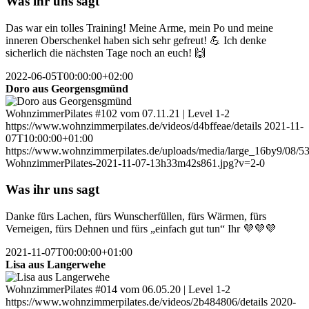
Was ihr uns sagt
Das war ein tolles Training! Meine Arme, mein Po und meine
inneren Oberschenkel haben sich sehr gefreut! 💪 Ich denke
sicherlich die nächsten Tage noch an euch! 🙌
2022-06-05T00:00:00+02:00
Doro aus Georgensgmünd
WohnzimmerPilates #102 vom 07.11.21 | Level 1-2
https://www.wohnzimmerpilates.de/videos/d4bffeae/details
2021-11-
07T10:00:00+01:00
https://www.wohnzimmerpilates.de/uploads/media/large_16by9/08/5
WohnzimmerPilates-2021-11-07-13h33m42s861.jpg?v=2-0
Was ihr uns sagt
Danke fürs Lachen, fürs Wunscherfüllen, fürs Wärmen, fürs
Verneigen, fürs Dehnen und fürs „einfach gut tun“ Ihr 💜💜💜
2021-11-07T00:00:00+01:00
Lisa aus Langerwehe
WohnzimmerPilates #014 vom 06.05.20 | Level 1-2
https://www.wohnzimmerpilates.de/videos/2b484806/details
2020-