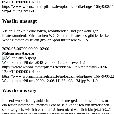
05-06T10:00:00+02:00
https://www.wohnzimmerpilates.de/uploads/media/large_16by9/08/1
wzp-629.jpg?v=1-0
Was ihr uns sagt
Vielen Dank für eure tollen, wohltuenden und (sch)witzigen
Pilatesstunden!! Wir machen WG-Zimmer-Pilates, es gibt leider kein
Wohnzimmer, es ist ein großer Spaß für unsere WG :-)
2020-05-06T00:00:00+02:00
Milena aus Asperg
WohnzimmerPilates #048 vom 06.12.20 | Level 1-2
https://www.wohnzimmerpilates.de/videos/53f97fea/details
2020-
12-06T10:00:00+01:00
https://www.wohnzimmerpilates.de/uploads/media/large_16by9/00/2
WohnzimmerPilates-2020-12-06-11h33m08s134.jpg?v=1-0
Was ihr uns sagt
Ihr seid wirklich unglaublich! Ich hätte nie gedacht, dass Pilates mal
ein fester Bestandteil meines Lebens sein kann! Ich bin inzwischen
so beweglich, wie ich es mit 25 Jahren nicht war (ich bin jetzt 53...)!