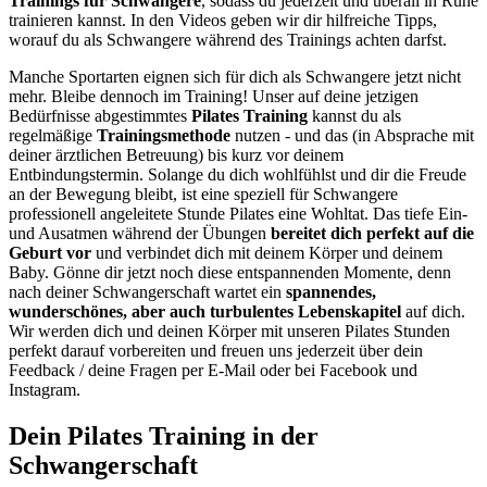
Trainings für Schwangere
, sodass du jederzeit und überall in Ruhe
trainieren kannst. In den Videos geben wir dir hilfreiche Tipps,
worauf du als Schwangere während des Trainings achten darfst.
Manche Sportarten eignen sich für dich als Schwangere jetzt nicht
mehr. Bleibe dennoch im Training! Unser auf deine jetzigen
Bedürfnisse abgestimmtes
Pilates Training
kannst du als
regelmäßige
Trainingsmethode
nutzen - und das (in Absprache mit
deiner ärztlichen Betreuung) bis kurz vor deinem
Entbindungstermin. Solange du dich wohlfühlst und dir die Freude
an der Bewegung bleibt, ist eine speziell für Schwangere
professionell angeleitete Stunde Pilates eine Wohltat. Das tiefe Ein-
und Ausatmen während der Übungen
bereitet dich perfekt auf die
Geburt vor
und verbindet dich mit deinem Körper und deinem
Baby. Gönne dir jetzt noch diese entspannenden Momente, denn
nach deiner Schwangerschaft wartet ein
spannendes,
wunderschönes, aber auch turbulentes Lebenskapitel
auf dich.
Wir werden dich und deinen Körper mit unseren Pilates Stunden
perfekt darauf vorbereiten und freuen uns jederzeit über dein
Feedback / deine Fragen per E-Mail oder bei Facebook und
Instagram.
Dein Pilates Training in der
Schwangerschaft