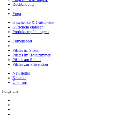
Rückbildung
Yoga
Geschenke & Gutscheine
Gutschein einlösen
Produktempfehlungen
Firmensport
Pilates im Sitzen
Pilates im Hotelzimmer
Pilates am Strand
Pilates zur Prävention
Newsletter
Kontakt
Über uns
Folge uns