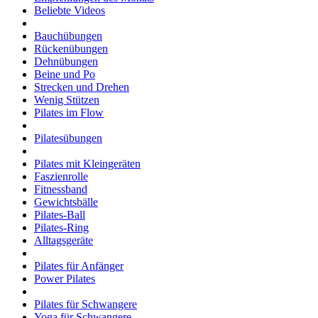
Beliebte Videos
Bauchübungen
Rückenübungen
Dehnübungen
Beine und Po
Strecken und Drehen
Wenig Stützen
Pilates im Flow
Pilatesübungen
Pilates mit Kleingeräten
Faszienrolle
Fitnessband
Gewichtsbälle
Pilates-Ball
Pilates-Ring
Alltagsgeräte
Pilates für Anfänger
Power Pilates
Pilates für Schwangere
Yoga für Schwangere