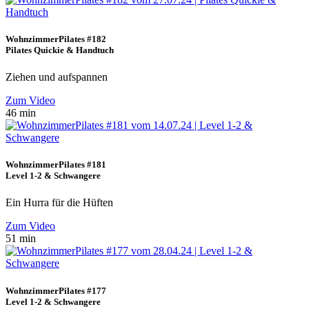
WohnzimmerPilates #182
Pilates Quickie & Handtuch
Ziehen und aufspannen
Zum Video
46 min
WohnzimmerPilates #181
Level 1-2 & Schwangere
Ein Hurra für die Hüften
Zum Video
51 min
WohnzimmerPilates #177
Level 1-2 & Schwangere